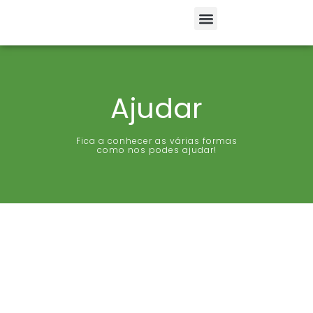
Ajudar
Fica a conhecer as várias formas
como nos podes ajudar!